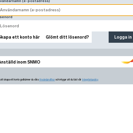
vändarnamn (e-postadress)
senord
Skapa ett konto här
Glömt ditt lösenord?
Logga in
Anställd inom SNMO
tt skapa ett konto godkänner du våra
Användarvillkor
och intygar att du läst vår
Integritetspolicy.