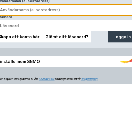
vändarnamn (e-postadress)
senord
Skapa ett konto här
Glömt ditt lösenord?
Logga in
Anställd inom SNMO
tt skapa ett konto godkänner du våra
Användarvillkor
och intygar att du läst vår
Integritetspolicy.