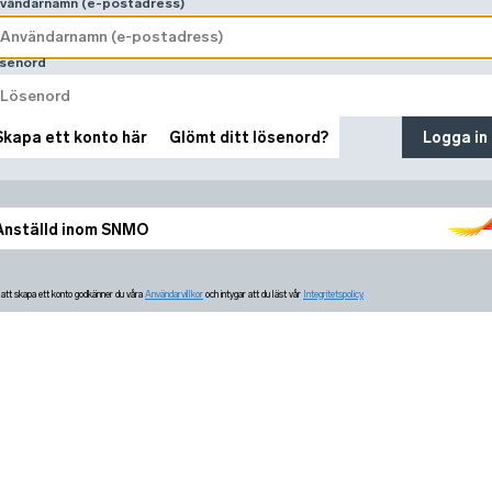
vändarnamn (e-postadress)
senord
Skapa ett konto här
Glömt ditt lösenord?
Logga in
Anställd inom SNMO
tt skapa ett konto godkänner du våra
Användarvillkor
och intygar att du läst vår
Integritetspolicy.