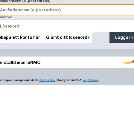
vändarnamn (e-postadress)
senord
Skapa ett konto här
Glömt ditt lösenord?
Logga in
Anställd inom SNMO
tt skapa ett konto godkänner du våra
Användarvillkor
och intygar att du läst vår
Integritetspolicy.