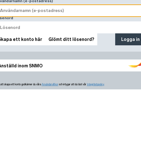
vändarnamn (e-postadress)
senord
Skapa ett konto här
Glömt ditt lösenord?
Logga in
Anställd inom SNMO
tt skapa ett konto godkänner du våra
Användarvillkor
och intygar att du läst vår
Integritetspolicy.