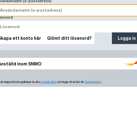
vändarnamn (e-postadress)
senord
Skapa ett konto här
Glömt ditt lösenord?
Logga in
Anställd inom SNMO
tt skapa ett konto godkänner du våra
Användarvillkor
och intygar att du läst vår
Integritetspolicy.