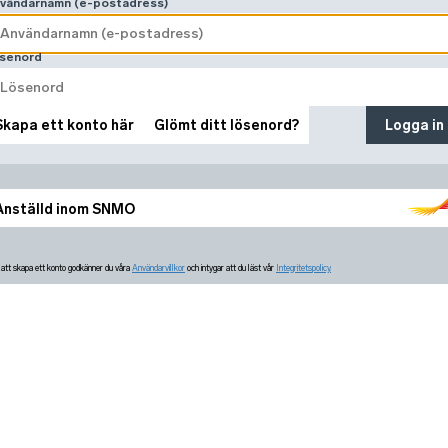
vändarnamn (e-postadress)
senord
Skapa ett konto här
Glömt ditt lösenord?
Logga in
Anställd inom SNMO
tt skapa ett konto godkänner du våra
Användarvillkor
och intygar att du läst vår
Integritetspolicy.