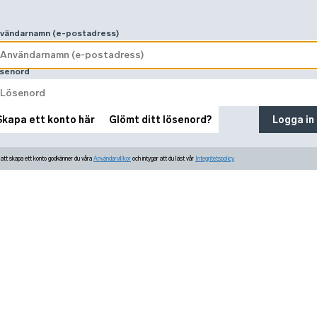
vändarnamn (e-postadress)
senord
Skapa ett konto här
Glömt ditt lösenord?
Logga in
tt skapa ett konto godkänner du våra
Användarvillkor
och intygar att du läst vår
Integritetspolicy.