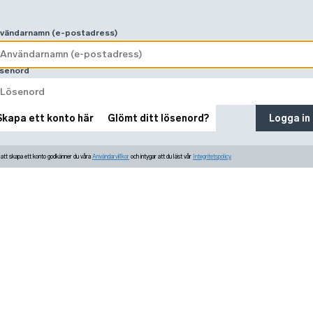
vändarnamn (e-postadress)
senord
Skapa ett konto här
Glömt ditt lösenord?
Logga in
tt skapa ett konto godkänner du våra
Användarvillkor
och intygar att du läst vår
Integritetspolicy.